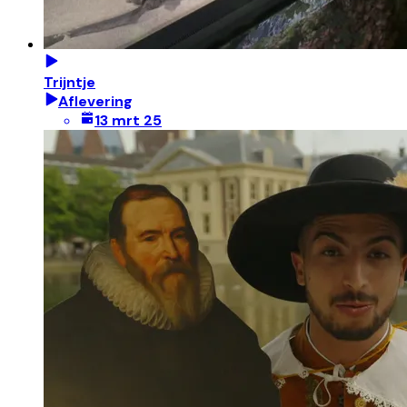
Trijntje
Aflevering
13 mrt 25