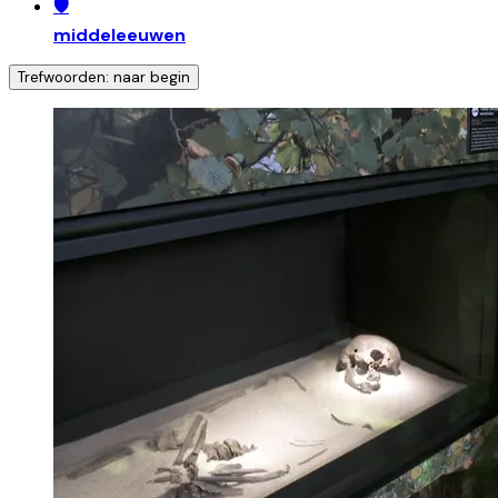
🛡️
middeleeuwen
Trefwoorden: naar begin