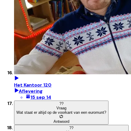
Het Kantoor 120
Aflevering
15 sep 14
?
?
Vraag
Wat staat er altijd op de voorkant van een euromunt?
Antwoord
?
?