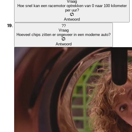
Vraag
Hoe snel kan een racemotor optrekken van 0 naar 100 kilometer
per uur?
Antwoord
?
?
Vraag
Hoeveel chips zitten er ongeveer in een moderne auto?
Antwoord