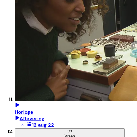
Horloge
Aflevering
12 aug 22
?
?
Vraag