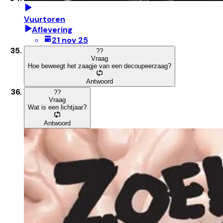
Vuurtoren
Aflevering
21 nov 25
?
?
Vraag
Hoe beweegt het zaagje van een decoupeerzaag?
Antwoord
?
?
Vraag
Wat is een lichtjaar?
Antwoord