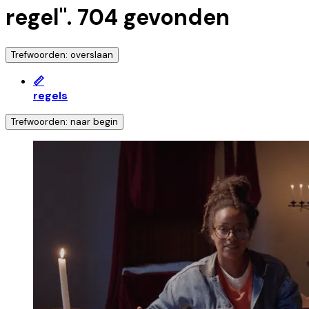
regel
".
704
gevonden
Trefwoorden: overslaan
📏
regels
Trefwoorden: naar begin