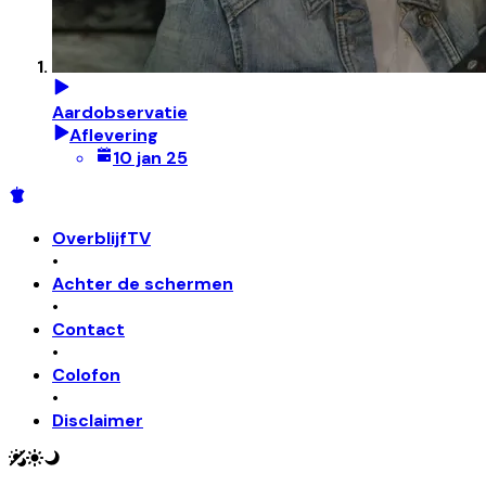
Aardobservatie
Aflevering
10 jan 25
OverblijfTV
•
Achter de schermen
•
Contact
•
Colofon
•
Disclaimer