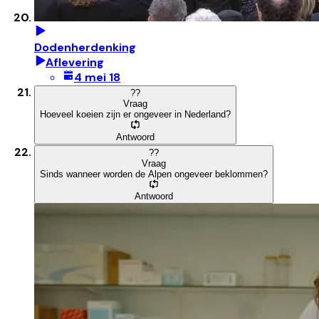
Dodenherdenking
Aflevering
4 mei 18
?
?
Vraag
Hoeveel koeien zijn er ongeveer in Nederland?
Antwoord
?
?
Vraag
Sinds wanneer worden de Alpen ongeveer beklommen?
Antwoord