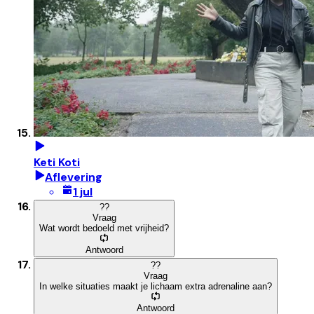
Keti Koti
Aflevering
1 jul
?
?
Vraag
Wat wordt bedoeld met vrijheid?
Antwoord
?
?
Vraag
In welke situaties maakt je lichaam extra adrenaline aan?
Antwoord