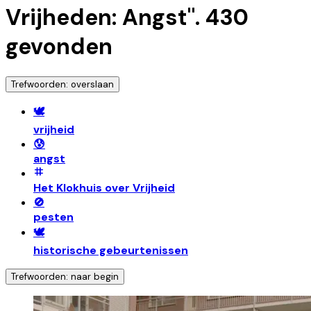
Vrijheden: Angst
".
430
gevonden
Trefwoorden: overslaan
🕊️
vrijheid
😰
angst
Het Klokhuis over Vrijheid
🚫
pesten
🕊️
historische gebeurtenissen
Trefwoorden: naar begin