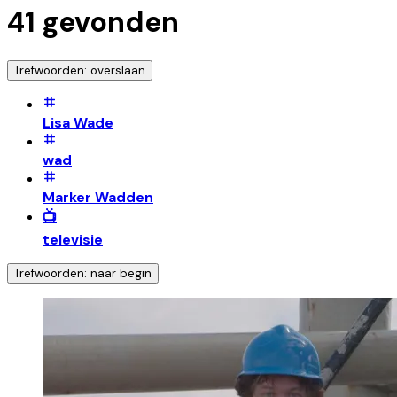
41
gevonden
Trefwoorden: overslaan
Lisa Wade
wad
Marker Wadden
📺
televisie
Trefwoorden: naar begin