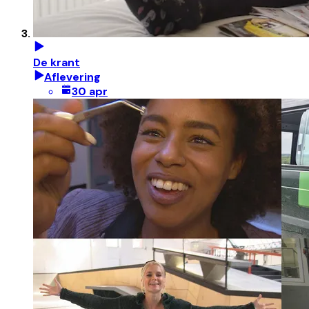
De krant
Aflevering
30 apr