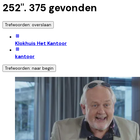
252
".
375
gevonden
Trefwoorden: overslaan
Klokhuis Het Kantoor
kantoor
Trefwoorden: naar begin