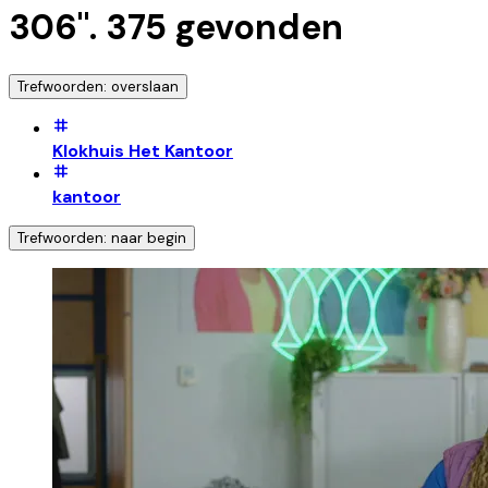
306
".
375
gevonden
Trefwoorden: overslaan
Klokhuis Het Kantoor
kantoor
Trefwoorden: naar begin