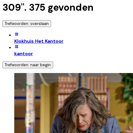
309
".
375
gevonden
Trefwoorden: overslaan
Klokhuis Het Kantoor
kantoor
Trefwoorden: naar begin