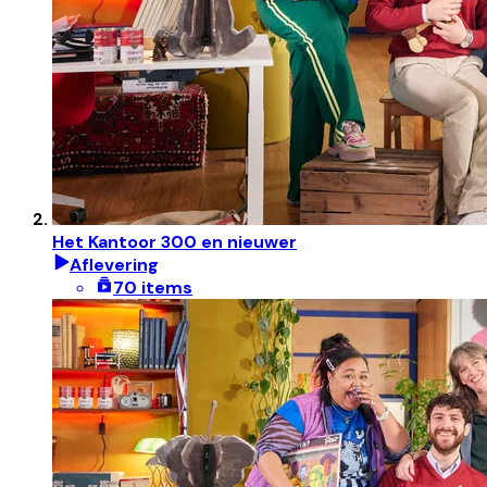
Het Kantoor 300 en nieuwer
Aflevering
70 items