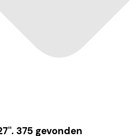
27
".
375
gevonden