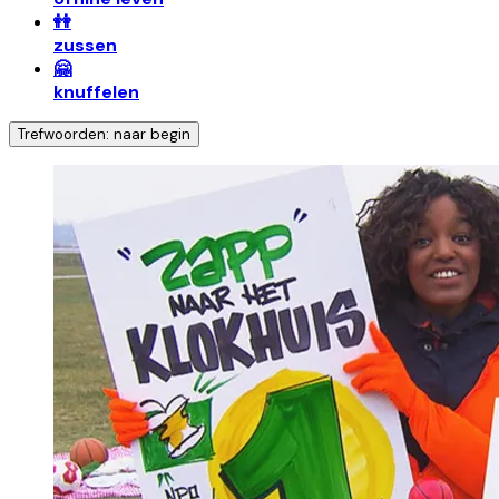
👭
zussen
🤗
knuffelen
Trefwoorden: naar begin