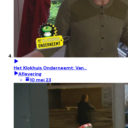
Het Klokhuis Onderneemt: Van…
Aflevering
10 mei 23