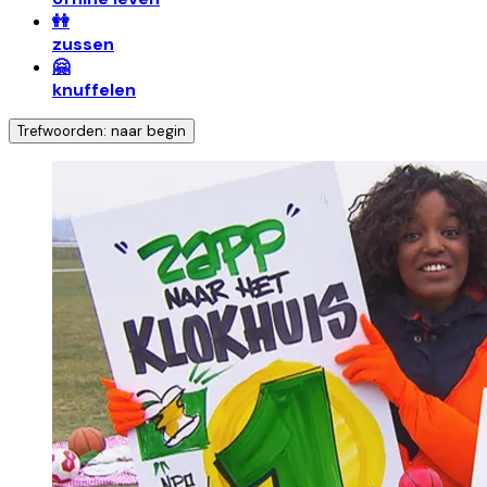
👭
zussen
🤗
knuffelen
Trefwoorden: naar begin