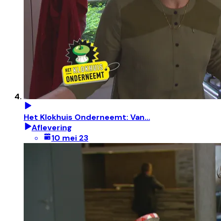
Het Klokhuis Onderneemt: Van…
Aflevering
10 mei 23