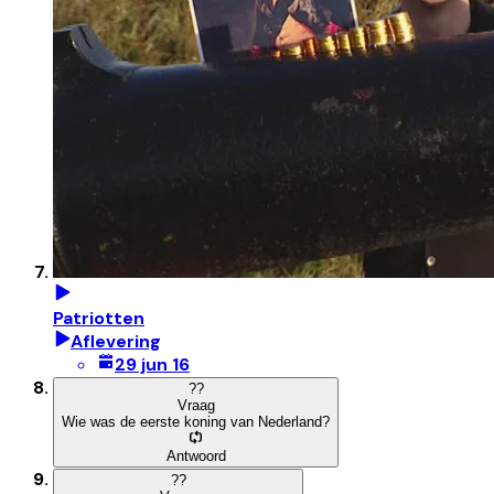
Patriotten
Aflevering
29 jun 16
?
?
Vraag
Wie was de eerste koning van Nederland?
Antwoord
?
?