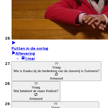
Putten in de oorlog
Aflevering
1 mei
?
?
Vraag
Wie is Kwaku bij de herdenking van de slavernij in Suriname?
Antwoord
?
?
Vraag
Wat betekent de naam Ketikoti?
Antwoord
?
?
Vraag