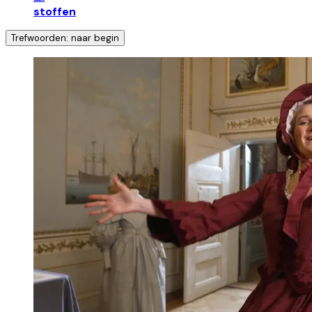
stoffen
Trefwoorden: naar begin