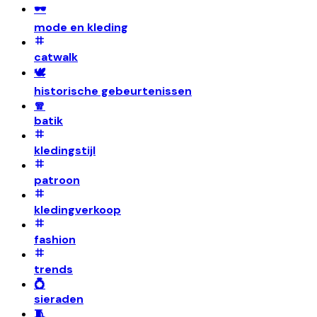
🕶️
mode en kleding
catwalk
🕊️
historische gebeurtenissen
🧣
batik
kledingstijl
patroon
kledingverkoop
fashion
trends
💍
sieraden
🧵