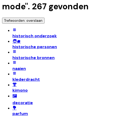
mode
".
267
gevonden
Trefwoorden: overslaan
historisch onderzoek
🧑‍🎓
historische personen
historische bronnen
naaien
klederdracht
👘
kimono
🖼️
decoratie
💐
parfum