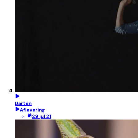
Darten
Aflevering
29 jul 21