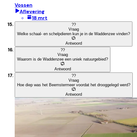
Vossen
Aflevering
18 mrt
?
?
Vraag
Welke schaal- en schelpdieren kun je in de Waddenzee vinden?
Antwoord
?
?
Vraag
Waarom is de Waddenzee een uniek natuurgebied?
Antwoord
?
?
Vraag
Hoe diep was het Beemstermeer voordat het drooggelegd werd?
Antwoord