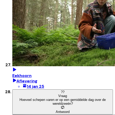
Eekhoorn
Aflevering
14 jan 25
?
?
Vraag
Hoeveel schepen varen er op een gemiddelde dag over de
wereldzeeën?
Antwoord