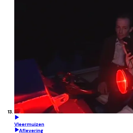
Vleermuizen
Aflevering