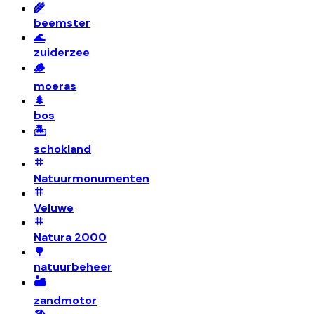
🌾
beemster
🌊
zuiderzee
🪵
moeras
🌲
bos
🏝️
schokland
Natuurmonumenten
Veluwe
Natura 2000
🌳
natuurbeheer
🏜️
zandmotor