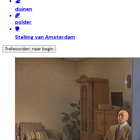
🏖️
duinen
🌾
polder
🛡️
Stelling van Amsterdam
Trefwoorden: naar begin