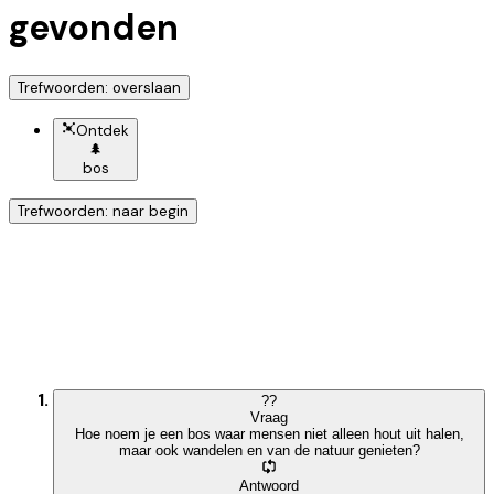
gevonden
Trefwoorden: overslaan
Ontdek
🌲
bos
Trefwoorden: naar begin
Ontdek nog meer!
Klik op het trefwoord voor meer onderwerpen
?
?
Vraag
Hoe noem je een bos waar mensen niet alleen hout uit halen,
maar ook wandelen en van de natuur genieten?
Antwoord