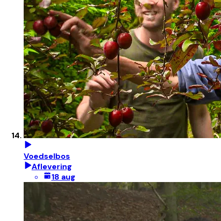
Voedselbos
Aflevering
18 aug