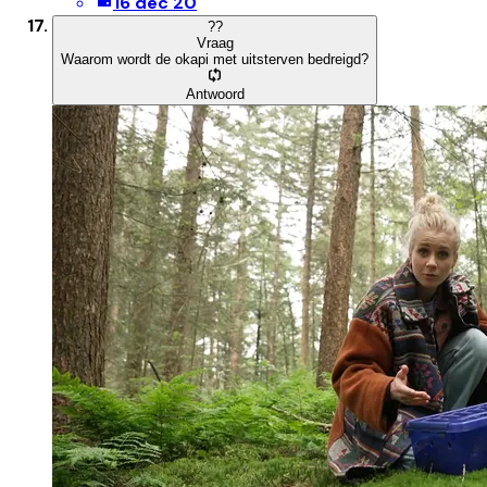
16 dec 20
?
?
Vraag
Waarom wordt de okapi met uitsterven bedreigd?
Antwoord