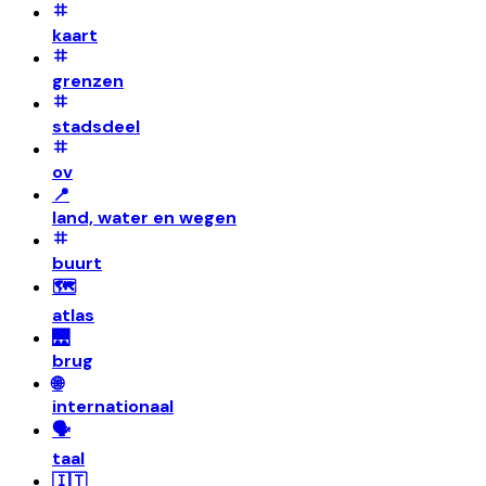
kaart
grenzen
stadsdeel
ov
📍
land, water en wegen
buurt
🗺️
atlas
🌉
brug
🌐
internationaal
🗣️
taal
🇮🇹