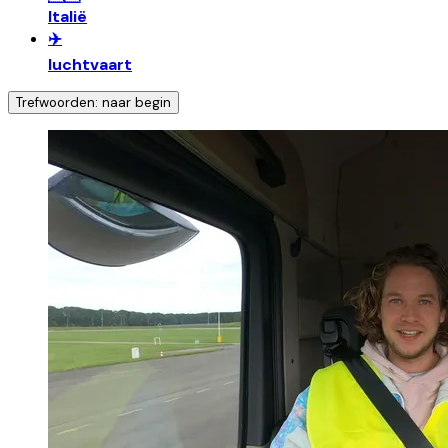
Italië
✈️
luchtvaart
Trefwoorden: naar begin