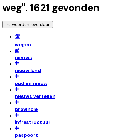
weg
".
1621
gevonden
Trefwoorden: overslaan
🛣️
wegen
📰
nieuws
nieuw land
oud en nieuw
nieuws vertellen
provincie
infrastructuur
paspoort