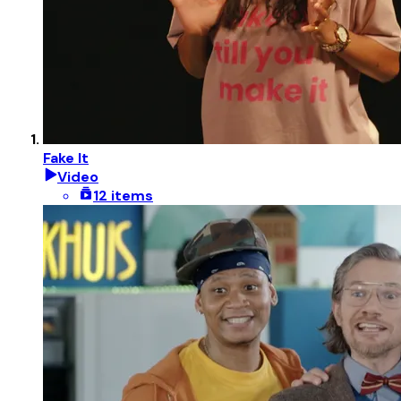
Fake It
Video
12 items