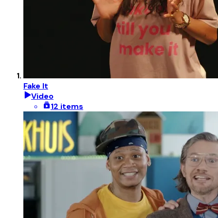
Fake It
Video
12 items