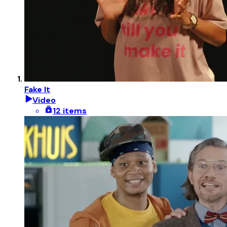
Fake It
Video
12 items