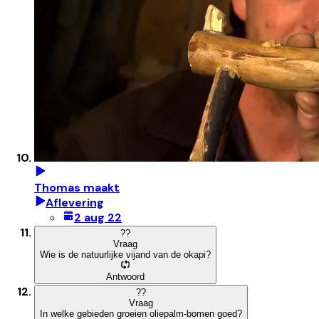
Thomas maakt
Aflevering
2 aug 22
?
?
Vraag
Wie is de natuurlijke vijand van de okapi?
Antwoord
?
?
Vraag
In welke gebieden groeien oliepalm-bomen goed?