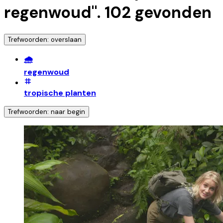
regenwoud
".
102
gevonden
Trefwoorden: overslaan
🌧️
regenwoud
tropische planten
Trefwoorden: naar begin