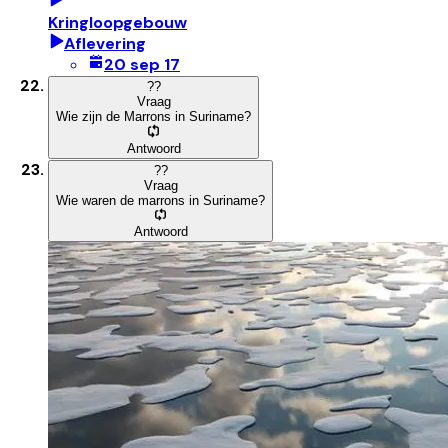
Kringloopgebouw
Aflevering
20 sep 17
?
?
Vraag
Wie zijn de Marrons in Suriname?
Antwoord
?
?
Vraag
Wie waren de marrons in Suriname?
Antwoord