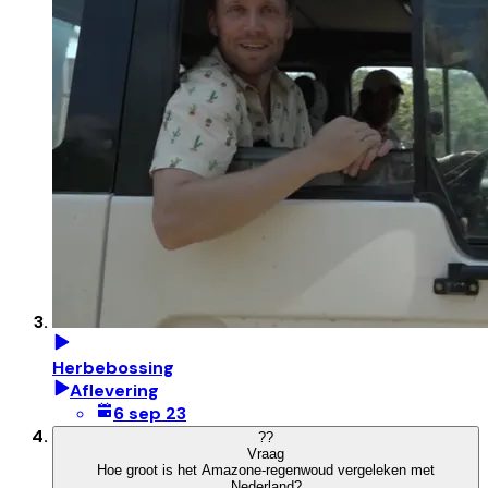
Herbebossing
Aflevering
6 sep 23
?
?
Vraag
Hoe groot is het Amazone-regenwoud vergeleken met
Nederland?