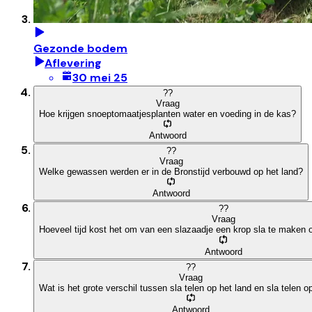
Gezonde bodem
Aflevering
30 mei 25
?
?
Vraag
Hoe krijgen snoeptomaatjesplanten water en voeding in de kas?
Antwoord
?
?
Vraag
Welke gewassen werden er in de Bronstijd verbouwd op het land?
Antwoord
?
?
Vraag
Hoeveel tijd kost het om van een slazaadje een krop sla te maken 
Antwoord
?
?
Vraag
Wat is het grote verschil tussen sla telen op het land en sla telen o
Antwoord