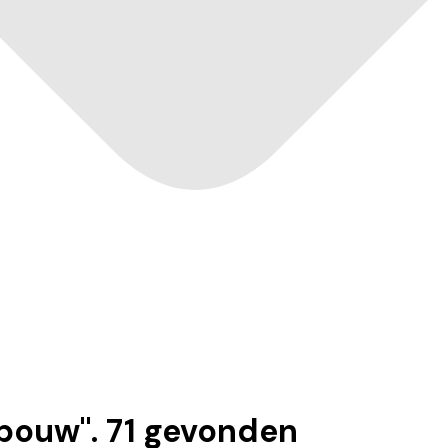
dbouw
".
71
gevonden