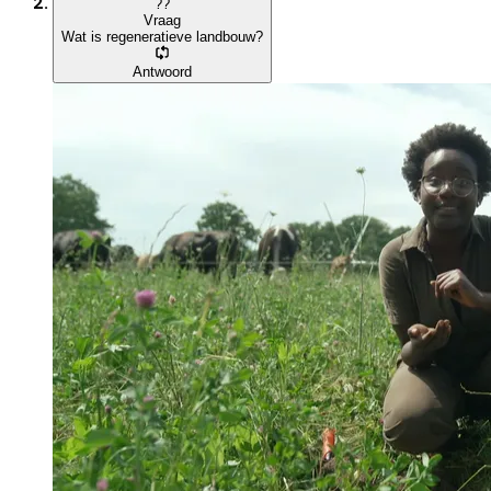
?
?
Vraag
Wat is regeneratieve landbouw?
Antwoord