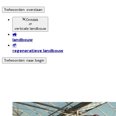
Trefwoorden: overslaan
Ontdek
🌱
verticale landbouw
🚜
landbouw
🌱
regeneratieve landbouw
Trefwoorden: naar begin
Ontdek nog meer!
Klik op het trefwoord voo