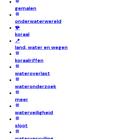
gemalen
onderwaterwereld
🪸
koraal
📍
land, water en wegen
koraalriffen
wateroverlast
wateronderzoek
meer
waterveiligheid
sloot
watervervuiling