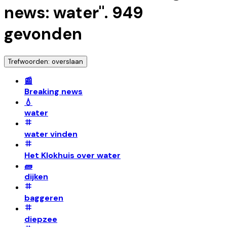
news: water
".
949
gevonden
Trefwoorden: overslaan
📰
Breaking news
💧
water
water vinden
Het Klokhuis over water
🧱
dijken
baggeren
diepzee