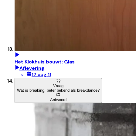
Het Klokhuis bouwt: Glas
Aflevering
17 aug 11
?
?
Vraag
Wat is breaking, beter bekend als breakdance?
Antwoord