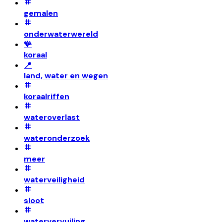
gemalen
onderwaterwereld
🪸
koraal
📍
land, water en wegen
koraalriffen
wateroverlast
wateronderzoek
meer
waterveiligheid
sloot
watervervuiling