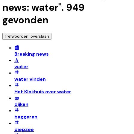
news: water
".
949
gevonden
Trefwoorden: overslaan
📰
Breaking news
💧
water
water vinden
Het Klokhuis over water
🧱
dijken
baggeren
diepzee