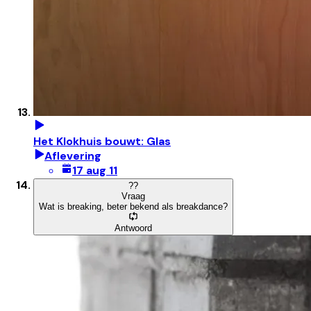
Het Klokhuis bouwt: Glas
Aflevering
17 aug 11
?
?
Vraag
Wat is breaking, beter bekend als breakdance?
Antwoord