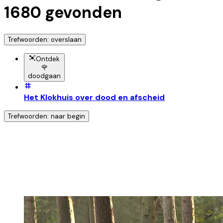
1680
gevonden
Trefwoorden: overslaan
Ontdek
🌹
doodgaan
Het Klokhuis over dood en afscheid
Trefwoorden: naar begin
Ontdek nog meer!
Klik op het trefwoord voor meer onderwerpen