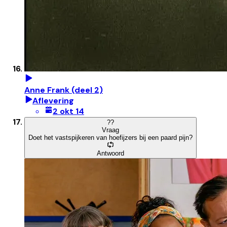
Anne Frank (deel 2)
Aflevering
2 okt 14
?
?
Vraag
Doet het vastspijkeren van hoefijzers bij een paard pijn?
Antwoord