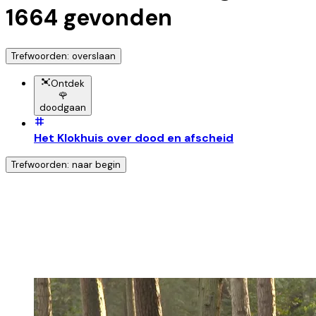
1664
gevonden
Trefwoorden: overslaan
Ontdek
🌹
doodgaan
Het Klokhuis over dood en afscheid
Trefwoorden: naar begin
Ontdek nog meer!
Klik op het trefwoord voor meer onderwerpen