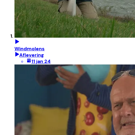
Windmolens
Aflevering
11 jan 24