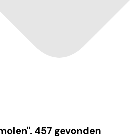
molen
".
457
gevonden