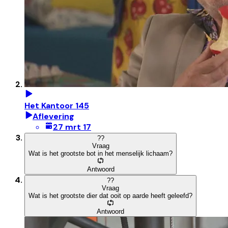
Het Kantoor 145
Aflevering
27 mrt 17
?
?
Vraag
Wat is het grootste bot in het menselijk lichaam?
Antwoord
?
?
Vraag
Wat is het grootste dier dat ooit op aarde heeft geleefd?
Antwoord