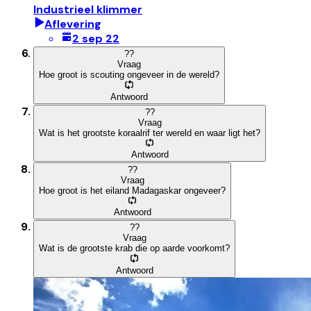
Industrieel klimmer
Aflevering
2 sep 22
?
?
Vraag
Hoe groot is scouting ongeveer in de wereld?
Antwoord
?
?
Vraag
Wat is het grootste koraalrif ter wereld en waar ligt het?
Antwoord
?
?
Vraag
Hoe groot is het eiland Madagaskar ongeveer?
Antwoord
?
?
Vraag
Wat is de grootste krab die op aarde voorkomt?
Antwoord