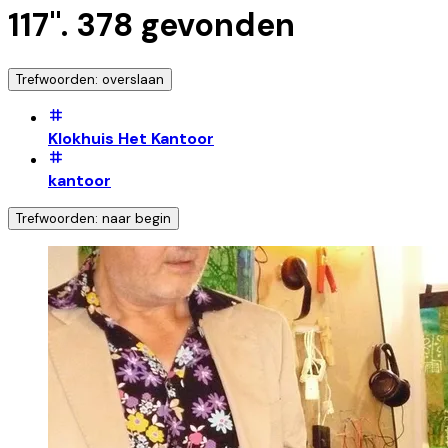
117
".
378
gevonden
Trefwoorden: overslaan
Klokhuis Het Kantoor
kantoor
Trefwoorden: naar begin