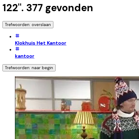
122
".
377
gevonden
Trefwoorden: overslaan
Klokhuis Het Kantoor
kantoor
Trefwoorden: naar begin