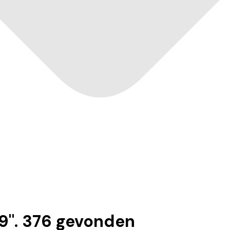
49
".
376
gevonden