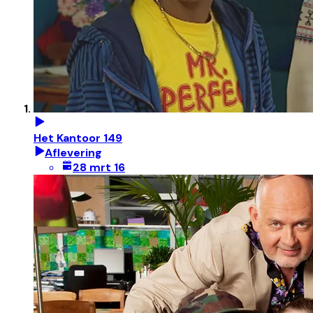
Het Kantoor 149
Aflevering
28 mrt 16