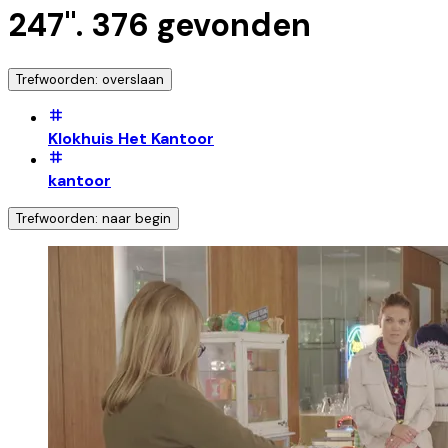
247
".
376
gevonden
Trefwoorden: overslaan
Klokhuis Het Kantoor
kantoor
Trefwoorden: naar begin