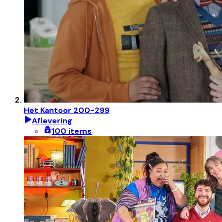
Het Kantoor 200-299
Aflevering
100 items