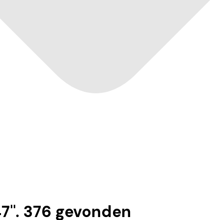
47
".
376
gevonden