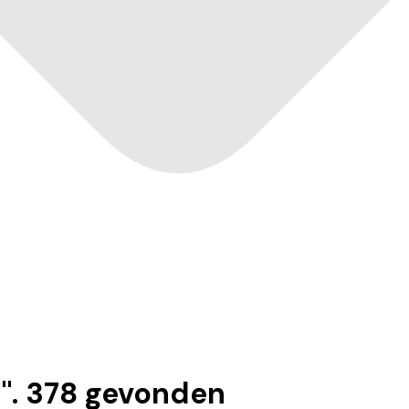
7
".
378
gevonden