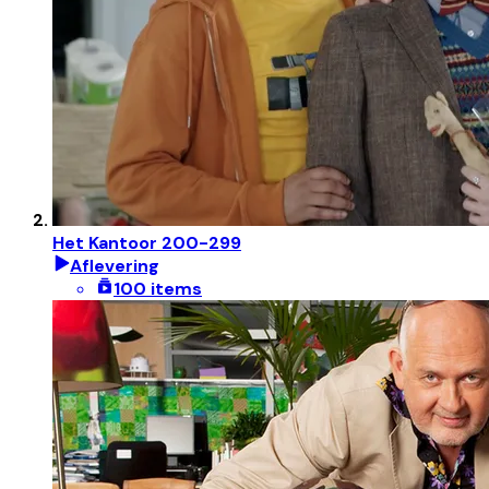
Het Kantoor 200-299
Aflevering
100 items