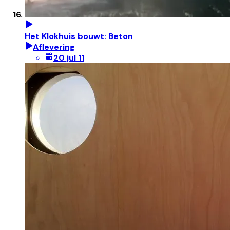
Het Klokhuis bouwt: Beton
Aflevering
20 jul 11