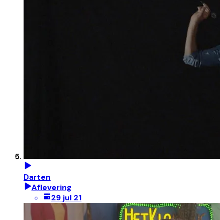
Darten
Aflevering
29 jul 21