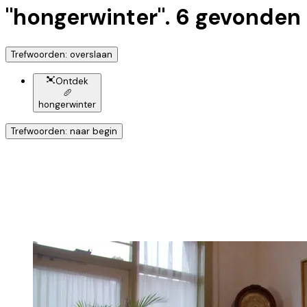
"
hongerwinter
".
6
gevonden
Trefwoorden: overslaan
Ontdek
🥖
hongerwinter
Trefwoorden: naar begin
Ontdek nog meer!
Klik op het trefwoord voor meer onderwerpen