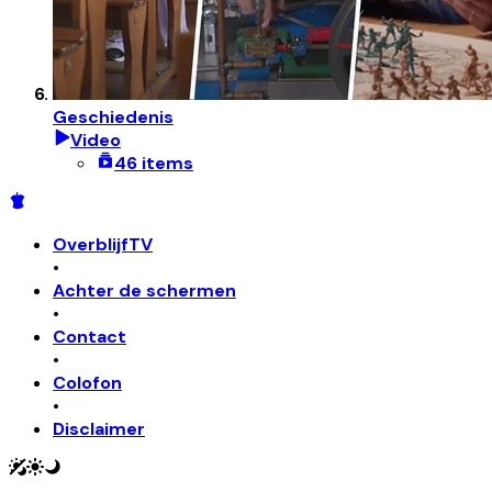
Geschiedenis
Video
46 items
OverblijfTV
•
Achter de schermen
•
Contact
•
Colofon
•
Disclaimer