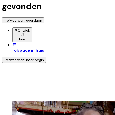
gevonden
Trefwoorden: overslaan
Ontdek
🛁
huis
robotica in huis
Trefwoorden: naar begin
Ontdek nog meer!
Klik op het trefwoord voor meer onderwerpen