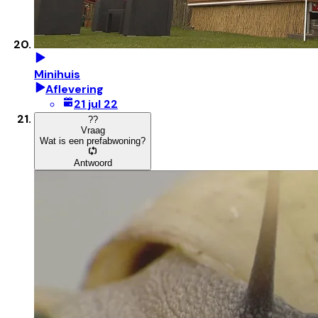
Minihuis
Aflevering
21 jul 22
?
?
Vraag
Wat is een prefabwoning?
Antwoord