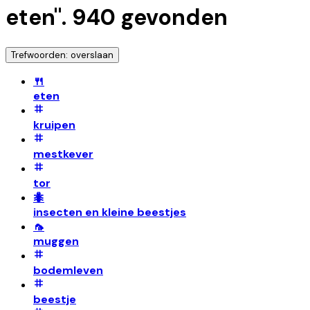
eten
".
940
gevonden
Trefwoorden: overslaan
🍴
eten
kruipen
mestkever
tor
🐜
insecten en kleine beestjes
🦟
muggen
bodemleven
beestje