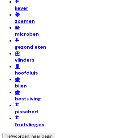
kever
🐝
zoemen
🦠
microben
gezond eten
🦋
vlinders
🐛
hoofdluis
🐝
bijen
🐝
bestuiving
pissebed
fruitvliegjes
Trefwoorden: naar begin