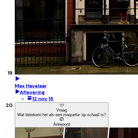
Max Havelaar
Aflevering
12 nov 15
?
?
Vraag
Wat betekent het als een maquette 'op schaal' is?
Antwoord