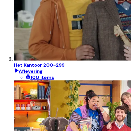
Het Kantoor 200-299
Aflevering
100 items