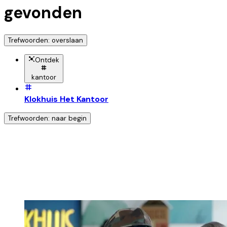
gevonden
Trefwoorden: overslaan
Ontdek
kantoor
Klokhuis Het Kantoor
Trefwoorden: naar begin
Ontdek nog meer!
Klik op het trefwoord voor meer onderwerpen