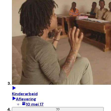
Kinderarbeid
Aflevering
10 mei 17
?
?