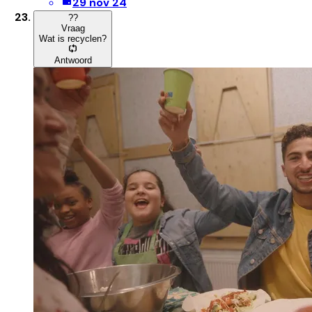
29 nov 24
?
?
Vraag
Wat is recyclen?
Antwoord