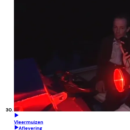
Vleermuizen
Aflevering