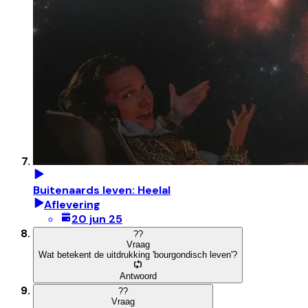
Buitenaards leven: Heelal
Aflevering
20 jun 25
?
?
Vraag
Wat betekent de uitdrukking 'bourgondisch leven'?
Antwoord
?
?
Vraag