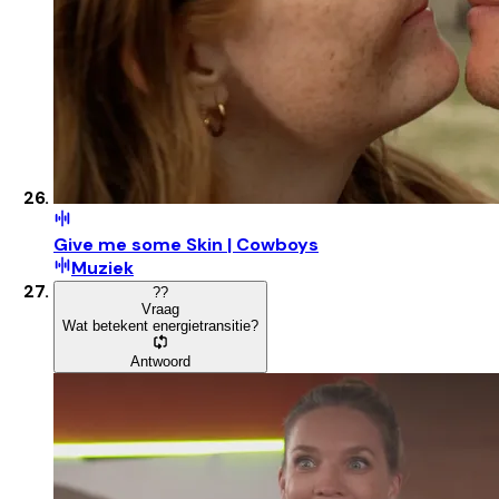
Give me some Skin | Cowboys
Muziek
?
?
Vraag
Wat betekent energietransitie?
Antwoord