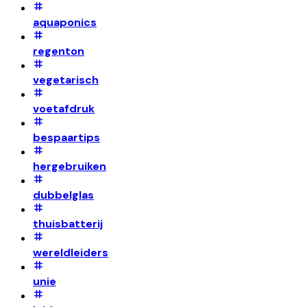
aquaponics
regenton
vegetarisch
voetafdruk
bespaartips
hergebruiken
dubbelglas
thuisbatterij
wereldleiders
unie