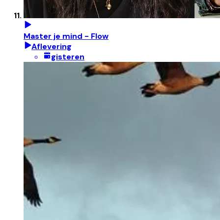
Master je mind - Flow
Aflevering
gisteren