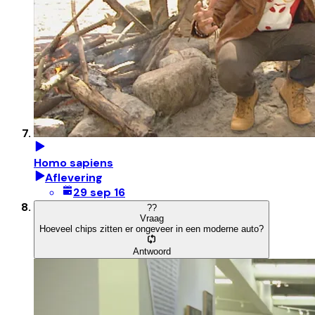
Homo sapiens
Aflevering
29 sep 16
?
?
Vraag
Hoeveel chips zitten er ongeveer in een moderne auto?
Antwoord