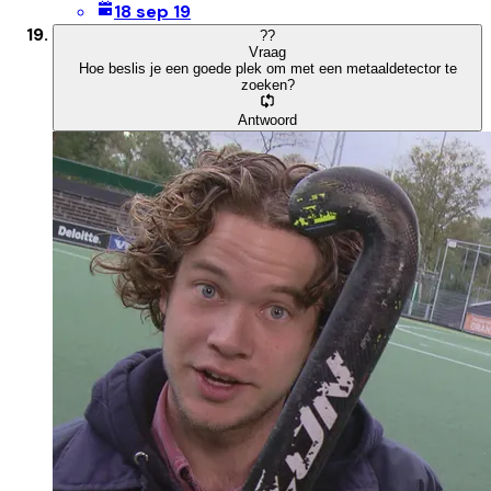
18 sep 19
?
?
Vraag
Hoe beslis je een goede plek om met een metaaldetector te
zoeken?
Antwoord