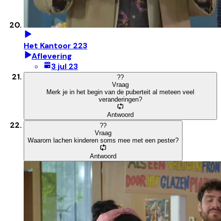
Het Kantoor 223
Aflevering
3 jul 23
?
?
Vraag
Merk je in het begin van de puberteit al meteen veel
veranderingen?
Antwoord
?
?
Vraag
Waarom lachen kinderen soms mee met een pester?
Antwoord