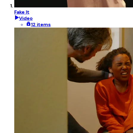
Fake It
Video
12 items