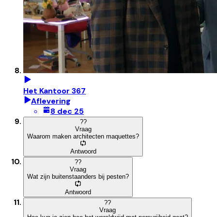
Het Kantoor 367
Aflevering
8 dec 25
?
?
Vraag
Waarom maken architecten maquettes?
Antwoord
?
?
Vraag
Wat zijn buitenstaanders bij pesten?
Antwoord
?
?
Vraag