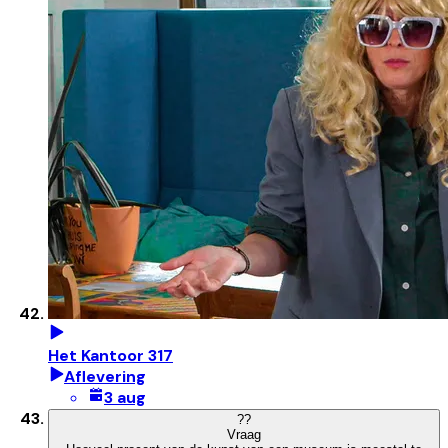
Het Kantoor 317
Aflevering
3 aug
?
?
Vraag