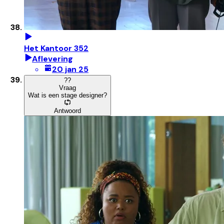
Het Kantoor 352
Aflevering
20 jan 25
?
?
Vraag
Wat is een stage designer?
Antwoord