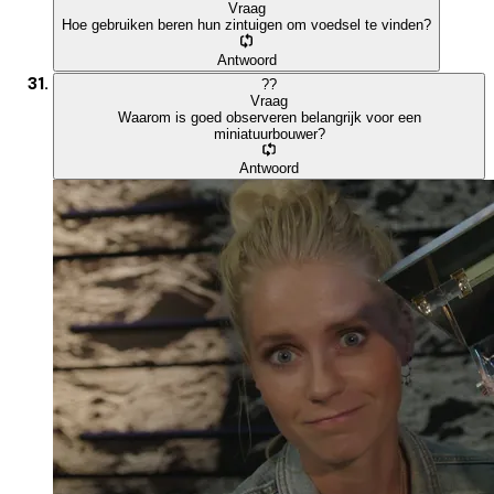
Vraag
Hoe gebruiken beren hun zintuigen om voedsel te vinden?
Antwoord
?
?
Vraag
Waarom is goed observeren belangrijk voor een
miniatuurbouwer?
Antwoord