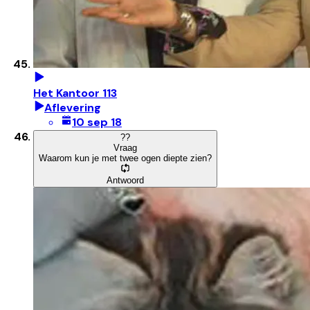
Het Kantoor 113
Aflevering
10 sep 18
?
?
Vraag
Waarom kun je met twee ogen diepte zien?
Antwoord