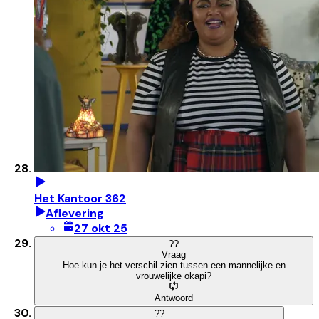
Het Kantoor 362
Aflevering
27 okt 25
?
?
Vraag
Hoe kun je het verschil zien tussen een mannelijke en
vrouwelijke okapi?
Antwoord
?
?