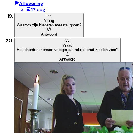
Aflevering
17 aug
?
?
Vraag
Waarom zijn bladeren meestal groen?
Antwoord
?
?
Vraag
Hoe dachten mensen vroeger dat robots eruit zouden zien?
Antwoord