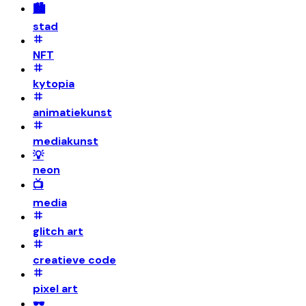
🏙️
stad
NFT
kytopia
animatiekunst
mediakunst
💡
neon
📺
media
glitch art
creatieve code
pixel art
🕶️